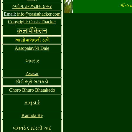
ગીતના 
બ્લોગ.ઘનશ્યામ ઠક્કર
Email:
info@oasisthacker.com
Copyright: Oasis Thacker
कलापीकेतन
આસોપાલવની ડાળે
AasopalavNi Dale
અવસર
Avasar
છોરો ભૂરો ભટાકડો
આસોપાલવની ડાળે
Choro Bhuro Bhatakado
અવસર
છોરો ભૂરો ભટાકડો
કાનુડા રે
કાનુડા રે
પાલવડે દડદડતી યાદ
પોપચાં ચટ્ટકે સે
Kanuda Re
રૂપાળી તારું જોબનિયુ
પોરા પૈદે તું પ્રીતની પ
પાલવડે દડદડતી યાદ
રૂડા શ્યામ ઘેર આવ્યા