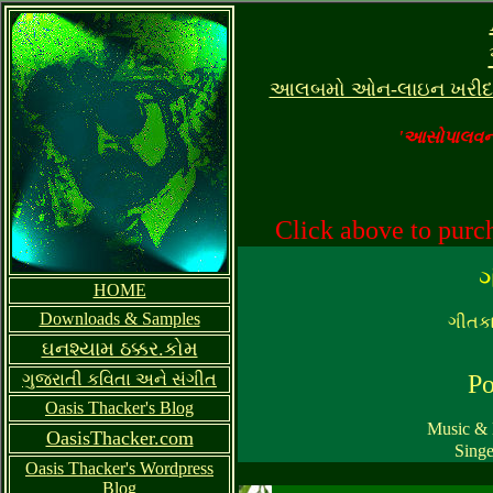
આલબમો ઓન-લાઇન ખરીદવા
<BGSOUND SRC="PopachoSmpl09.mp3">
'આસોપાલવની
Click above to purch
HOME
Downloads & Samples
ગીત
ક
ઘનશ્યામ ઠક્કર.કોમ
ગુજરાતી કવિતા અને સંગીત
Po
Oasis Thacker's Blog
Music & 
OasisThacker.com
Singe
Oasis Thacker's Wordpress
Blog