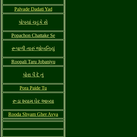
Palvade Dadati Yad
પોપચાં ચટ્ટકે સે
Popachon Chattake Se
રૂપાળી તારું જોબનિયું
Roopali Taru Jobaniyu
પોરા પૈ દે તું
Pora Paide Tu
રૂડા શ્યામ ઘેર આવ્યા
Rooda Shyam Gher Avya