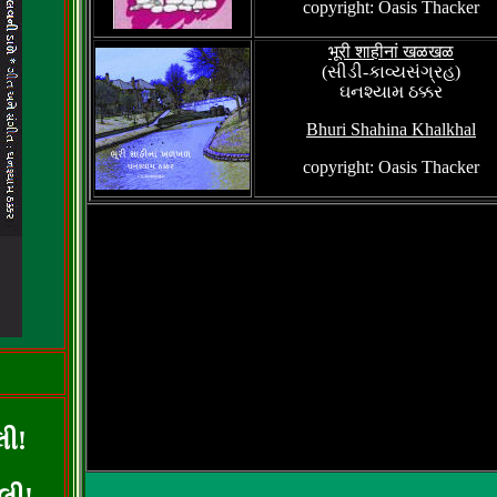
copyright: Oasis Thacker
भूरी शाहीनां खळखळ
(સીડી-કાવ્યસંગ્રહ)
ઘનશ્યામ ઠક્કર
Bhuri Shahina Khalkhal
copyright: Oasis Thacker
લી!