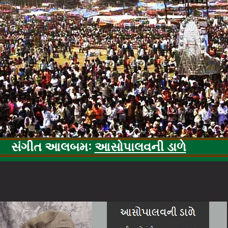
copyrig
ht: Oasis Thacker
સંગીત આલબમઃ
આસોપાલવની ડાળે