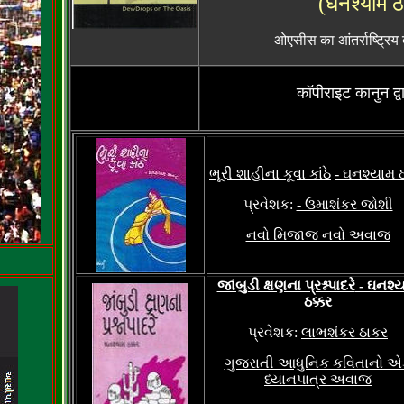
(घनश्याम 
ओएसीस का आंतर्राष्ट्रिय
कॉपीराइट कानुन द्वा
ભૂરી શાહીના કૂવા કાંઠે
- ઘનશ્યામ ઠ
પ્રવેશક:
- ઉમાશંકર જોશી
નવો મિજાજ નવો અવાજ
જાંબુડી ક્ષણના પ્રશ્નપાદરે
- ઘનશ્
ઠક્કર
પ્રવેશક:
લાભશંકર ઠાકર
ગુજરાતી આધુનિક કવિતાનો 
ધ્યાનપાત્ર અવાજ