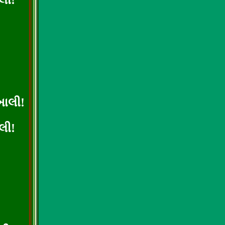
ાલી!
ખાલી!
ાલી!