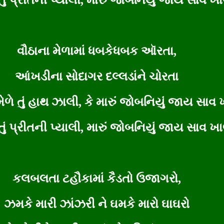
ે તું પ્રીતની પ્યાલી, મારું જોબનિયું જાય સાવ ખ
વૌઠાના મેળામાં ધબકેધબક ઑરતા,
આંખડીના સોદાગર દલ્લડાંને ચોરતા
મેળે તું હાથ ઝાલી, કે મારું જોબનિયું જાય સાવ 
ે તું પ્રીતની પ્યાલી, મારું જોબનિયું જાય સાવ ખ
કલબલતા ટહૌકામાં કૈડતો ઉજાગરો,
ઝમકે મારી ઝાંઝરી ને ઘમકે મારો ઘાઘરો