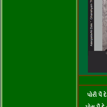
પોરી પૈ 