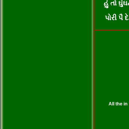
હું તો ઘ
પોરી પૈ 
All the 