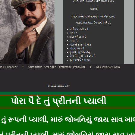
પોરા પૈ દે તું પ્રીતની પ્યાલી
દે તું રૂપની પ્યાલી, મારું જોબનિયું જાય સાવ ખા