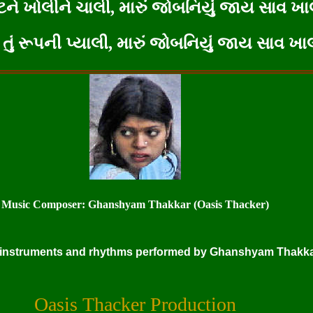
ુંઘટને ખોલીને ચાલી, મારું જોબનિયું જાય સાવ ખા
દે તું રૂપની પ્યાલી, મારું જોબનિયું જાય સાવ ખા
Music Composer: Ghanshyam Thakkar (Oasis Thacker)
in instruments and rhythms performed by Ghanshyam Thakk
Oasis Thacker Production