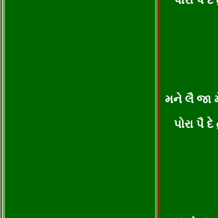
પોરા પૈ દ
મને લૈ જા 
પોરા પૈ દ