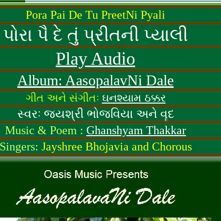
Pora Pai De Tu PreetNi Pyali
પોરા પૈ દે તું પ્રીતની પ્યાલી
Play Audio
Album: AasopalavNi Dale
ગીત અને સંગીતઃ
ઘનશ્યામ ઠક્કર
સ્વરઃ જયશ્રી ભોજવિયા અને વૄદ
Music & Poem :
Ghanshyam Thakkar
Singers:
Jayshree Bhojavia and Chorous