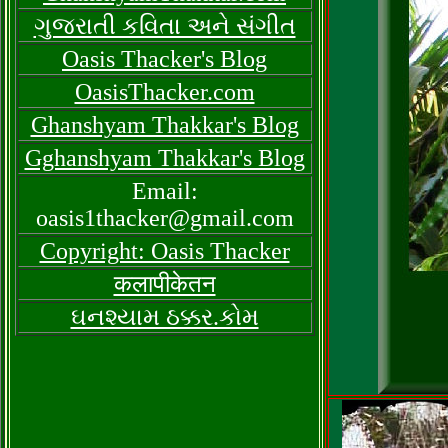
ગુજરાતી કવિતા અને સંગીત
Oasis Thacker's Blog
OasisThacker.com
Ghanshyam Thakkar's Blog
Gghanshyam Thakkar's Blog
Email:
oasis1thacker@gmail.com
Copyright: Oasis Thacker
कलापीकेतन
ઘનશ્યામ ઠક્કર.કોમ